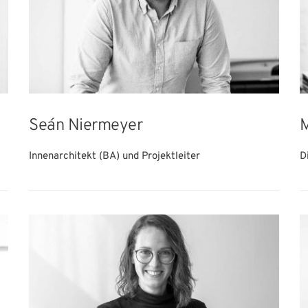
Seán Niermeyer
M
Innenarchitekt (BA) und Projektleiter
Di