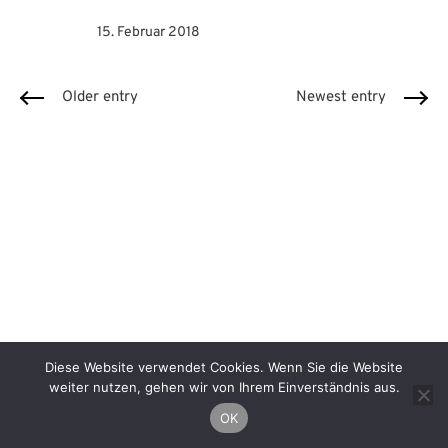
Author
15. Februar 2018
Older entry
Newest entry
Diese Website verwendet Cookies. Wenn Sie die Website
Impressum
Datenschutzerklärung
weiter nutzen, gehen wir von Ihrem Einverständnis aus.
Facebook
Instagram
Linkedin
OK