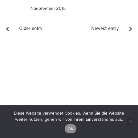
Author
7. September 2018
Older entry
Newest entry
Diese Website verwendet Cookies. Wenn Sie die Website
Impressum
Datenschutzerklärung
weiter nutzen, gehen wir von Ihrem Einverständnis aus.
Facebook
Instagram
Linkedin
OK